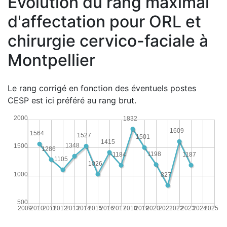
Évolution du rang maximal
d'affectation pour ORL et
chirurgie cervico-faciale à
Montpellier
Le rang corrigé en fonction des éventuels postes
CESP est ici préféré au rang brut.
2000
1832
1609
1564
1527
1501
1415
1348
1500
1286
1198
1187
1184
1105
1026
1000
827
500
2009
2010
2011
2012
2013
2014
2015
2016
2017
2018
2019
2020
2021
2022
2023
2024
2025