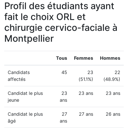
Profil des étudiants ayant
fait le choix ORL et
chirurgie cervico-faciale à
Montpellier
Tous
Femmes
Hommes
Candidats
45
23
22
affectés
(51.1%)
(48.9%)
Candidat le plus
23
23 ans
23 ans
jeune
ans
Candidat le plus
27
27 ans
26 ans
âgé
ans