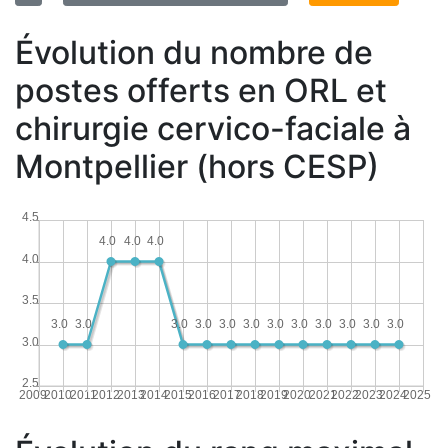
Évolution du nombre de
postes offerts en ORL et
chirurgie cervico-faciale à
Montpellier (hors CESP)
4.5
4.0
4.0
4.0
4.0
3.5
3.0
3.0
3.0
3.0
3.0
3.0
3.0
3.0
3.0
3.0
3.0
3.0
3.0
2.5
2009
2010
2011
2012
2013
2014
2015
2016
2017
2018
2019
2020
2021
2022
2023
2024
2025