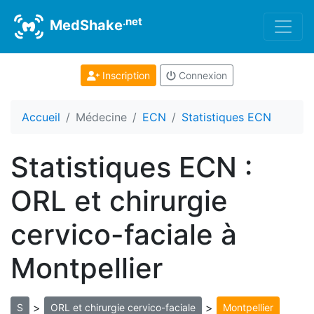
.net
MedShake
Inscription
Connexion
Accueil
Médecine
ECN
Statistiques ECN
Statistiques ECN :
ORL et chirurgie
cervico-faciale à
Montpellier
>
>
S
ORL et chirurgie cervico-faciale
Montpellier