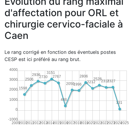
Évolution du rang maximal
d'affectation pour ORL et
chirurgie cervico-faciale à
Caen
Le rang corrigé en fonction des éventuels postes
CESP est ici préféré au rang brut.
4000
3151
2936
2806
2767
2730
2528
2506
3000
2327
2311
2212
2050
1996
1598
2000
1000
446
131
0
-1000
2009
2010
2011
2012
2013
2014
2015
2016
2017
2018
2019
2020
2021
2022
2023
2024
2025