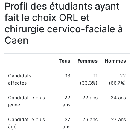
Profil des étudiants ayant
fait le choix ORL et
chirurgie cervico-faciale à
Caen
Tous
Femmes
Hommes
Candidats
33
11
22
affectés
(33.3%)
(66.7%)
Candidat le plus
22
22 ans
24 ans
jeune
ans
Candidat le plus
27
26 ans
27 ans
âgé
ans