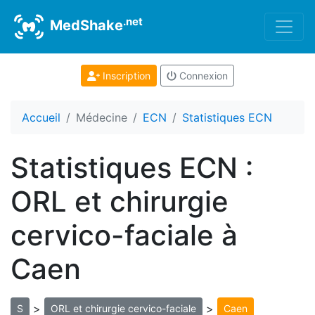
.net
MedShake
Inscription
Connexion
Accueil
Médecine
ECN
Statistiques ECN
Statistiques ECN :
ORL et chirurgie
cervico-faciale à
Caen
>
>
S
ORL et chirurgie cervico-faciale
Caen