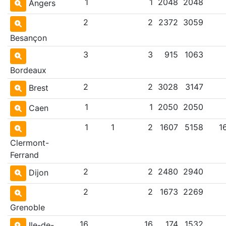
1
1
2048
2048
Angers
2
2
2372
3059
Besançon
3
3
915
1063
Bordeaux
2
2
3028
3147
Brest
1
1
2050
2050
Caen
1
1
2
1607
5158
1
Clermont-
Ferrand
2
2
2480
2940
Dijon
2
2
1673
2269
Grenoble
16
16
174
1532
Ile-de-