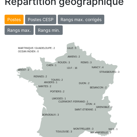
Répartition géographique
Postes
Postes CESP
Rangs max. corrigés
Rangs max.
Rangs min.
MARTINIQUE / GUADELOUPE :
2
LILLE : 
5
OCEAN INDIEN :
0
AMIENS : 
2
ROUEN : 
3
REIMS : 
3
CAEN : 
1
NANCY : 
4
I.D.F :  
16
BREST : 
2
STRASBOURG : 
3
RENNES : 
2
TOURS : 
2
ANGERS : 
1
DIJON : 
2
NANTES : 
2
BESANCON : 
2
POITIERS : 
2
LIMOGES : 
1
CLERMONT-FERRAND : 
1
LYON : 
4
GRENOBLE : 
2
SAINT-ETIENNE : 
1
BORDEAUX : 
3
MONTPELLIER : 
3
NICE : 
1
TOULOUSE : 
3
AIX-MARSEILLE : 
3