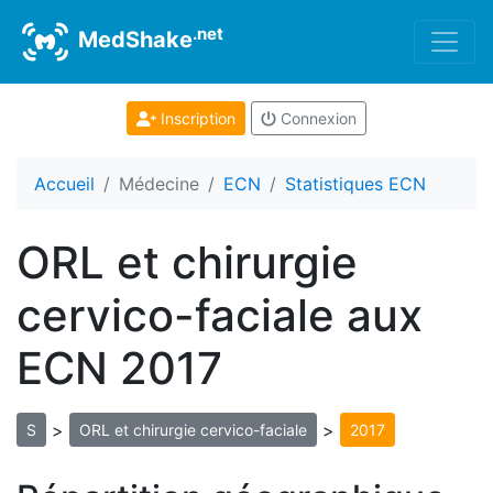
.net
MedShake
Inscription
Connexion
Accueil
Médecine
ECN
Statistiques ECN
ORL et chirurgie
cervico-faciale aux
ECN 2017
>
>
S
ORL et chirurgie cervico-faciale
2017