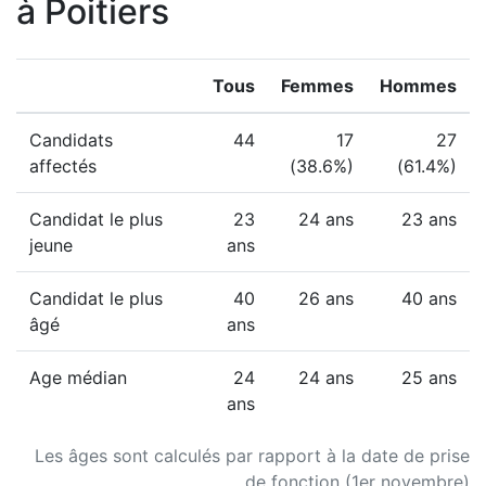
à Poitiers
Tous
Femmes
Hommes
Candidats
44
17
27
affectés
(38.6%)
(61.4%)
Candidat le plus
23
24 ans
23 ans
jeune
ans
Candidat le plus
40
26 ans
40 ans
âgé
ans
Age médian
24
24 ans
25 ans
ans
Les âges sont calculés par rapport à la date de prise
de fonction (1er novembre)