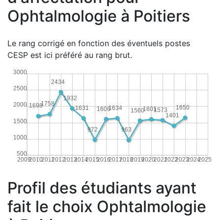
Ophtalmologie à Poitiers
Le rang corrigé en fonction des éventuels postes
CESP est ici préféré au rang brut.
3000
2434
2500
1932
1758
2000
1698
1650
1634
1631
1606
1601
1573
1560
1401
1500
972
963
1000
500
2009
2010
2011
2012
2013
2014
2015
2016
2017
2018
2019
2020
2021
2022
2023
2024
2025
Profil des étudiants ayant
fait le choix Ophtalmologie