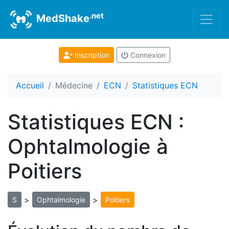
.net
MedShake
Inscription
Connexion
Accueil
Médecine
ECN
Statistiques ECN
Statistiques ECN :
Ophtalmologie à
Poitiers
>
>
S
Ophtalmologie
Poitiers