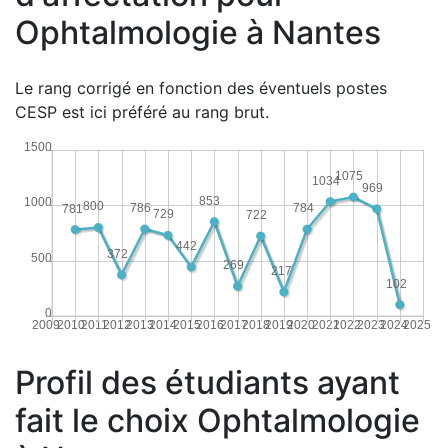
Ophtalmologie à Nantes
Le rang corrigé en fonction des éventuels postes
CESP est ici préféré au rang brut.
1500
1075
1034
969
853
1000
800
786
784
781
729
722
442
372
500
269
217
102
0
2009
2010
2011
2012
2013
2014
2015
2016
2017
2018
2019
2020
2021
2022
2023
2024
2025
Profil des étudiants ayant
fait le choix Ophtalmologie