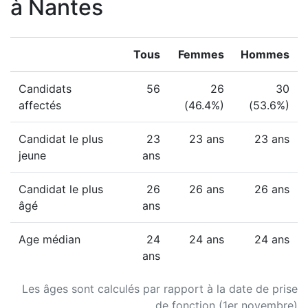
à Nantes
Tous
Femmes
Hommes
Candidats
56
26
30
affectés
(46.4%)
(53.6%)
Candidat le plus
23
23 ans
23 ans
jeune
ans
Candidat le plus
26
26 ans
26 ans
âgé
ans
Age médian
24
24 ans
24 ans
ans
Les âges sont calculés par rapport à la date de prise
de fonction (1er novembre)