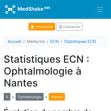
.net
MedShake
Inscription
Connexion
Accueil
Médecine
ECN
Statistiques ECN
Statistiques ECN :
Ophtalmologie à
Nantes
>
>
S
Ophtalmologie
Nantes