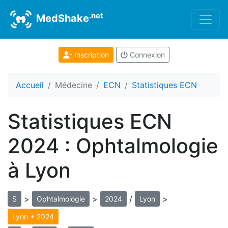
.net
MedShake
Inscription
Connexion
Accueil
Médecine
ECN
Statistiques ECN
Statistiques ECN
2024 : Ophtalmologie
à Lyon
>
>
/
>
S
Ophtalmologie
2024
Lyon
Lyon + 2024