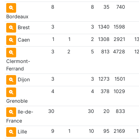
8
8
35
740
Bordeaux
3
3
1340
1598
Brest
1
1
2
1308
2921
1
Caen
3
2
5
813
4728
1
Clermont-
Ferrand
3
3
1273
1501
Dijon
4
4
378
1029
Grenoble
30
30
20
833
Ile-de-
France
9
1
10
95
2169
1
Lille