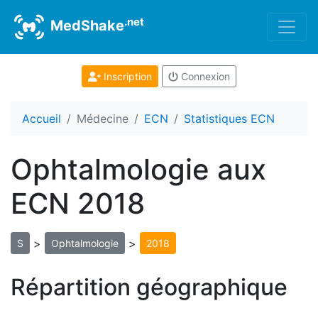
.net
MedShake
Inscription
Connexion
Accueil
Médecine
ECN
Statistiques ECN
Ophtalmologie aux
ECN 2018
>
>
S
Ophtalmologie
2018
Répartition géographique