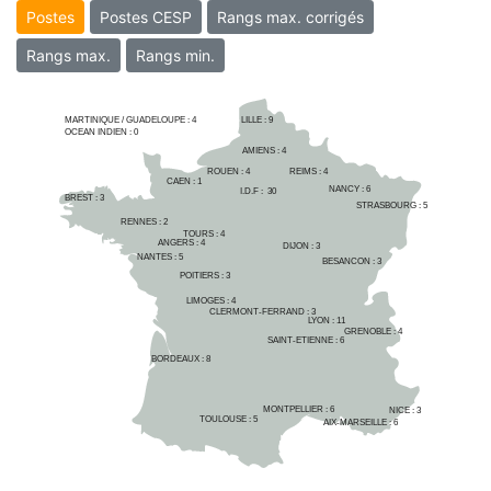
Postes
Postes CESP
Rangs max. corrigés
Rangs max.
Rangs min.
MARTINIQUE / GUADELOUPE :
4
LILLE : 
9
OCEAN INDIEN :
0
AMIENS : 
4
ROUEN : 
4
REIMS : 
4
CAEN : 
1
NANCY : 
6
I.D.F :  
30
BREST : 
3
STRASBOURG : 
5
RENNES : 
2
TOURS : 
4
ANGERS : 
4
DIJON : 
3
NANTES : 
5
BESANCON : 
3
POITIERS : 
3
LIMOGES : 
4
CLERMONT-FERRAND : 
3
LYON : 
11
GRENOBLE : 
4
SAINT-ETIENNE : 
6
BORDEAUX : 
8
MONTPELLIER : 
6
NICE : 
3
TOULOUSE : 
5
AIX-MARSEILLE : 
6