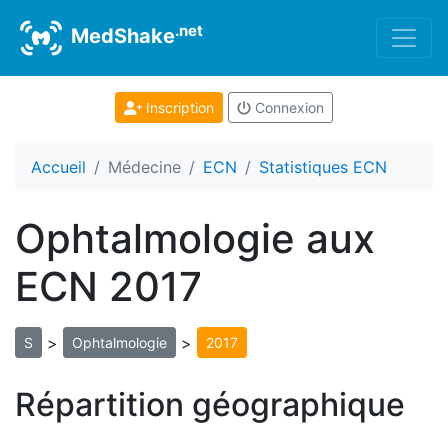
.net
MedShake
Inscription
Connexion
Accueil
Médecine
ECN
Statistiques ECN
Ophtalmologie aux
ECN 2017
>
>
S
Ophtalmologie
2017
Répartition géographique