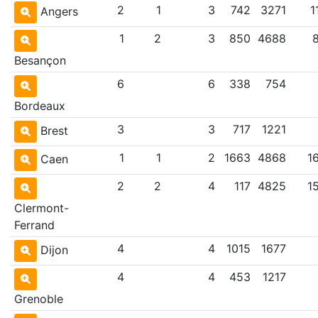
2
1
3
742
3271
1
Angers
1
2
3
850
4688
Besançon
6
6
338
754
Bordeaux
3
3
717
1221
Brest
1
1
2
1663
4868
1
Caen
2
2
4
117
4825
1
Clermont-
Ferrand
4
4
1015
1677
Dijon
4
4
453
1217
Grenoble