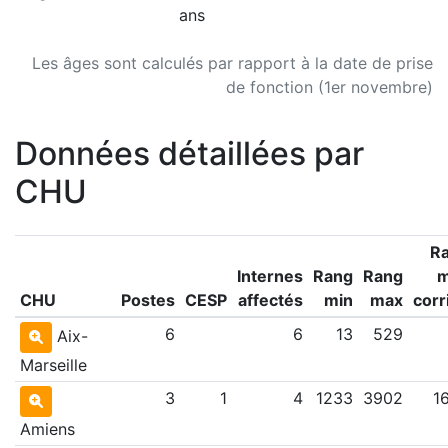
ans
Les âges sont calculés par rapport à la date de prise
de fonction (1er novembre)
Données détaillées par
CHU
R
Internes
Rang
Rang
CHU
Postes
CESP
affectés
min
max
corr
6
6
13
529
Aix-
Marseille
3
1
4
1233
3902
1
Amiens