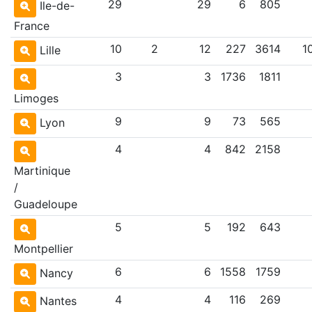
29
29
6
805
Ile-de-
France
10
2
12
227
3614
1
Lille
3
3
1736
1811
Limoges
9
9
73
565
Lyon
4
4
842
2158
Martinique
/
Guadeloupe
5
5
192
643
Montpellier
6
6
1558
1759
Nancy
4
4
116
269
Nantes