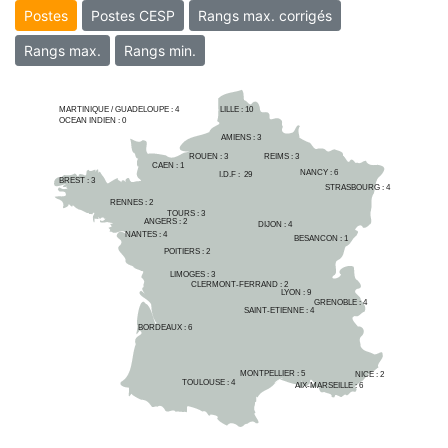
Postes
Postes CESP
Rangs max. corrigés
Rangs max.
Rangs min.
MARTINIQUE / GUADELOUPE :
4
LILLE : 
10
OCEAN INDIEN :
0
AMIENS : 
3
ROUEN : 
3
REIMS : 
3
CAEN : 
1
NANCY : 
6
I.D.F :  
29
BREST : 
3
STRASBOURG : 
4
RENNES : 
2
TOURS : 
3
ANGERS : 
2
DIJON : 
4
NANTES : 
4
BESANCON : 
1
POITIERS : 
2
LIMOGES : 
3
CLERMONT-FERRAND : 
2
LYON : 
9
GRENOBLE : 
4
SAINT-ETIENNE : 
4
BORDEAUX : 
6
MONTPELLIER : 
5
NICE : 
2
TOULOUSE : 
4
AIX-MARSEILLE : 
6