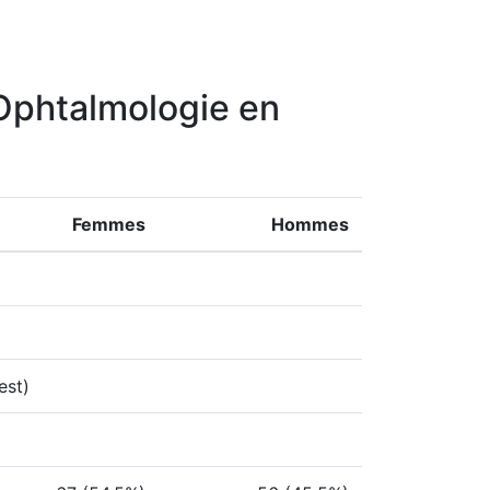
x Ophtalmologie en
Femmes
Hommes
est)