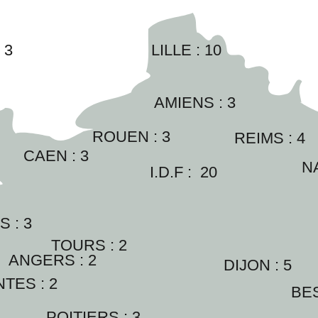
:
3
LILLE : 
10
AMIENS : 
3
ROUEN : 
3
REIMS : 
4
CAEN : 
3
N
I.D.F :  
20
 : 
3
TOURS : 
2
ANGERS : 
2
DIJON : 
5
TES : 
2
BE
POITIERS : 
3