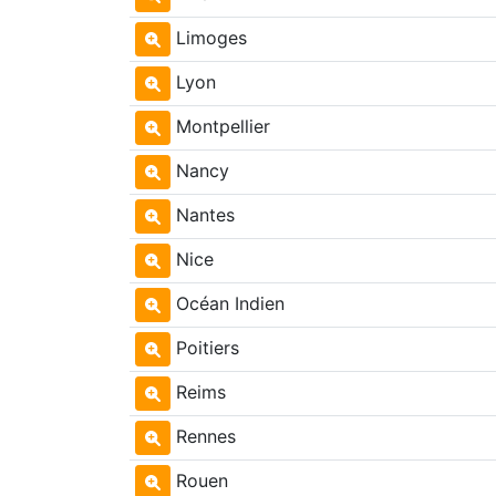
Limoges
Lyon
Montpellier
Nancy
Nantes
Nice
Océan Indien
Poitiers
Reims
Rennes
Rouen