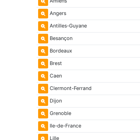
Amiens
Angers
Antilles-Guyane
Besançon
Bordeaux
Brest
Caen
Clermont-Ferrand
Dijon
Grenoble
Ile-de-France
Lille