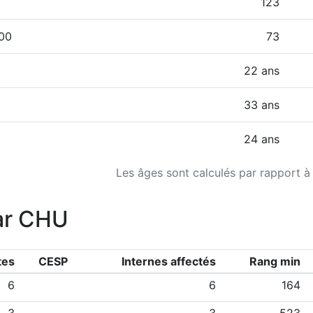
123
000
73
22 ans
33 ans
24 ans
Les âges sont calculés par rapport à
ar CHU
tes
CESP
Internes affectés
Rang min
6
6
164