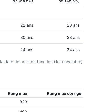
67 (54.5%)
56 (45.5%)
22 ans
23 ans
30 ans
33 ans
24 ans
24 ans
 la date de prise de fonction (1er novembre)
Rang max
Rang max corrigé
823