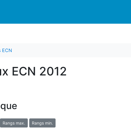
es ECN
ux ECN 2012
ique
Rangs max.
Rangs min.