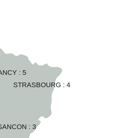
ANCY : 
5
STRASBOURG : 
4
SANCON : 
3