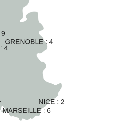
 
9
GRENOBLE : 
4
: 
4
4
NICE : 
2
-MARSEILLE : 
6