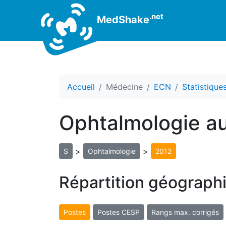
.net
MedShake
Accueil
Médecine
ECN
Statistiqu
Ophtalmologie a
>
>
S
Ophtalmologie
2012
Répartition géograph
Postes
Postes CESP
Rangs max. corrigés