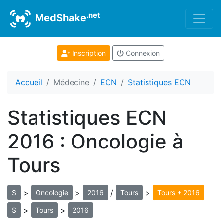
.net
MedShake
Inscription
Connexion
Accueil
Médecine
ECN
Statistiques ECN
Statistiques ECN
2016 : Oncologie à
Tours
>
>
/
>
S
Oncologie
2016
Tours
Tours + 2016
>
>
S
Tours
2016