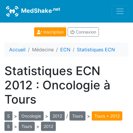
.net
MedShake
Inscription
Connexion
Accueil
Médecine
ECN
Statistiques ECN
Statistiques ECN
2012 : Oncologie à
Tours
>
>
/
>
S
Oncologie
2012
Tours
Tours + 2012
>
>
S
Tours
2012