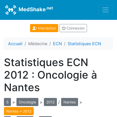
.net
MedShake
Inscription
Connexion
Accueil
Médecine
ECN
Statistiques ECN
Statistiques ECN
2012 : Oncologie à
Nantes
>
>
/
>
S
Oncologie
2012
Nantes
Nantes + 2012