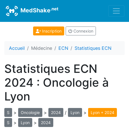
.net
MedShake
Inscription
Connexion
Accueil
Médecine
ECN
Statistiques ECN
Statistiques ECN
2024 : Oncologie à
Lyon
>
>
/
>
S
Oncologie
2024
Lyon
Lyon + 2024
>
>
S
Lyon
2024