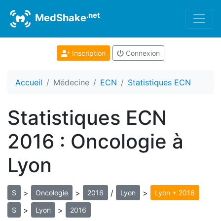
.net
MedShake
Inscription
Connexion
Accueil
Médecine
ECN
Statistiques ECN
Statistiques ECN
2016 : Oncologie à
Lyon
>
>
/
>
S
Oncologie
2016
Lyon
Lyon + 2016
>
>
S
Lyon
2016