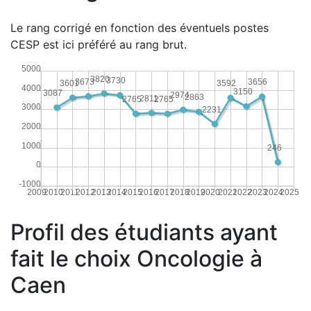
Le rang corrigé en fonction des éventuels postes
CESP est ici préféré au rang brut.
5000
3820
3730
3673
3656
3601
3592
4000
3150
3087
2974
2863
2811
2765
2765
3000
2231
2000
1000
246
0
-1000
2009
2010
2011
2012
2013
2014
2015
2016
2017
2018
2019
2020
2021
2022
2023
2024
2025
Profil des étudiants ayant
fait le choix Oncologie à
Caen