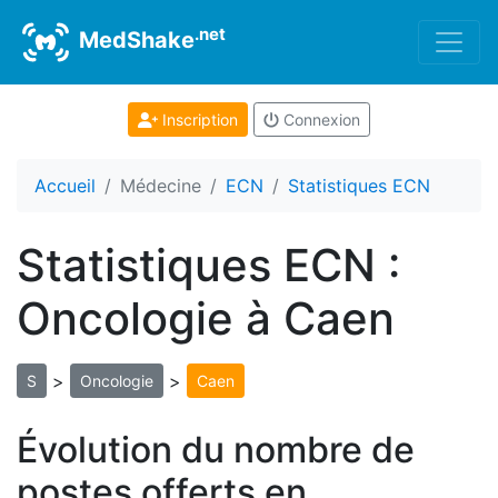
.net
MedShake
Inscription
Connexion
Accueil
Médecine
ECN
Statistiques ECN
Statistiques ECN :
Oncologie à Caen
>
>
S
Oncologie
Caen
Évolution du nombre de
postes offerts en