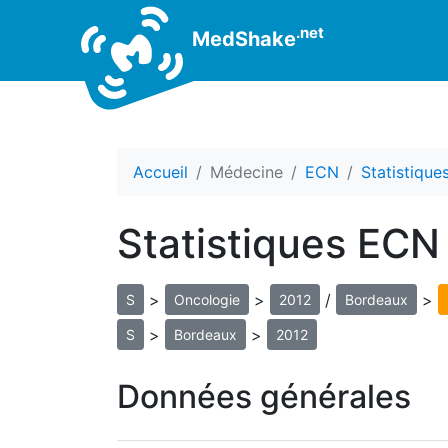
.net
MedShake
Accueil
Médecine
ECN
Statistiqu
Statistiques ECN
>
>
/
>
S
Oncologie
2012
Bordeaux
>
>
S
Bordeaux
2012
Données générales