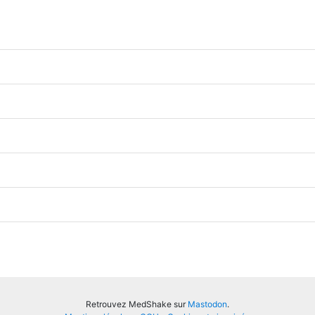
Retrouvez MedShake sur
Mastodon
.