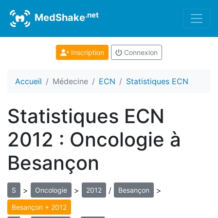
.net
MedShake
Inscription
Connexion
Accueil
Médecine
ECN
Statistiques ECN
Statistiques ECN
2012 : Oncologie à
Besançon
>
>
/
>
S
Oncologie
2012
Besançon
Besançon + 2012