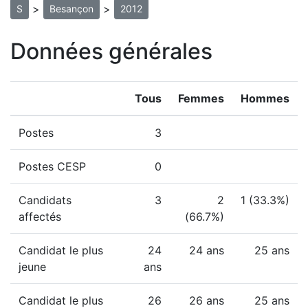
>
>
S
Besançon
2012
Données générales
Tous
Femmes
Hommes
Postes
3
Postes CESP
0
Candidats
3
2
1 (33.3%)
affectés
(66.7%)
Candidat le plus
24
24 ans
25 ans
jeune
ans
Candidat le plus
26
26 ans
25 ans