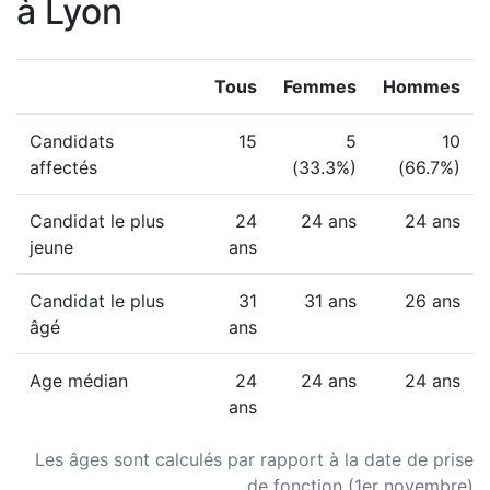
à Lyon
Tous
Femmes
Hommes
Candidats
15
5
10
affectés
(33.3%)
(66.7%)
Candidat le plus
24
24 ans
24 ans
jeune
ans
Candidat le plus
31
31 ans
26 ans
âgé
ans
Age médian
24
24 ans
24 ans
ans
Les âges sont calculés par rapport à la date de prise
de fonction (1er novembre)