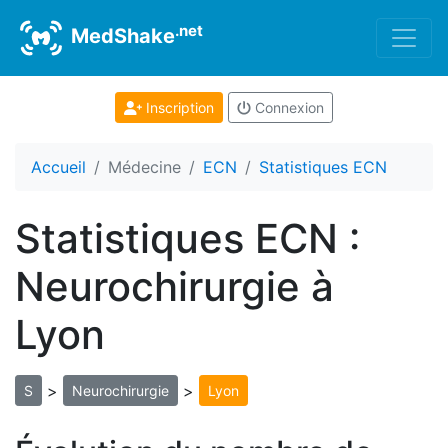
.net
MedShake
Inscription
Connexion
Accueil
Médecine
ECN
Statistiques ECN
Statistiques ECN :
Neurochirurgie à
Lyon
>
>
S
Neurochirurgie
Lyon