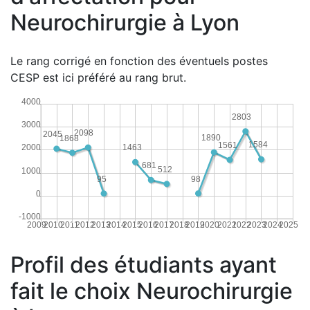
Neurochirurgie à Lyon
Le rang corrigé en fonction des éventuels postes
CESP est ici préféré au rang brut.
4000
2803
3000
2098
2045
1890
1868
1584
1561
1463
2000
681
512
1000
98
95
0
-1000
2009
2010
2011
2012
2013
2014
2015
2016
2017
2018
2019
2020
2021
2022
2023
2024
2025
Profil des étudiants ayant
fait le choix Neurochirurgie