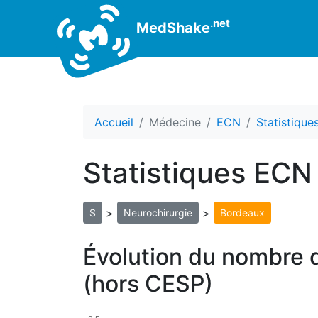
.net
MedShake
Accueil
Médecine
ECN
Statistiqu
Statistiques ECN
>
>
S
Neurochirurgie
Bordeaux
Évolution du nombre d
(hors CESP)