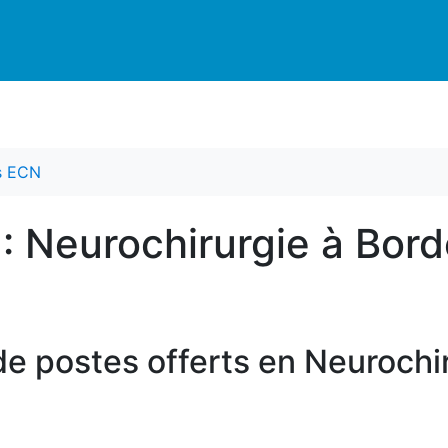
es ECN
 : Neurochirurgie à Bor
e postes offerts en Neurochi