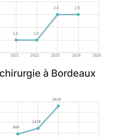
2.0
2.0
1.0
1.0
2021
2022
2023
2024
2025
chirurgie à Bordeaux
3618
1439
884