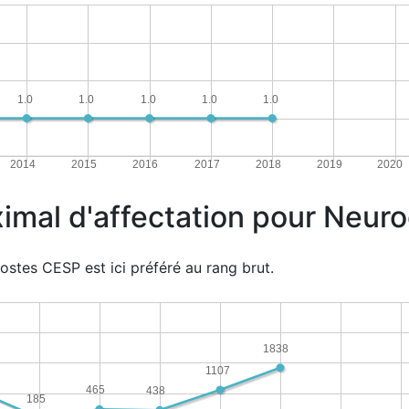
1.0
1.0
1.0
1.0
1.0
2014
2015
2016
2017
2018
2019
2020
imal d'affectation pour Neuro
ostes CESP est ici préféré au rang brut.
1838
1107
465
438
185