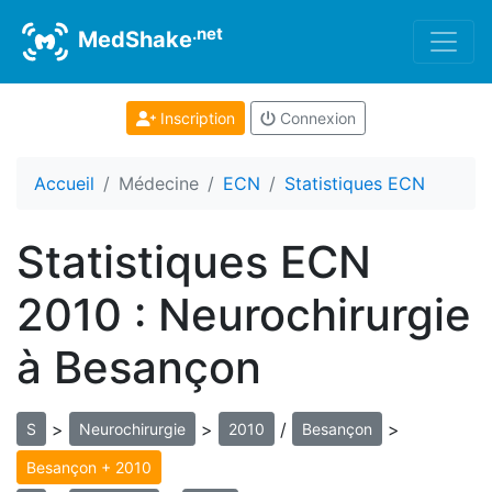
.net
MedShake
Inscription
Connexion
Accueil
Médecine
ECN
Statistiques ECN
Statistiques ECN
2010 : Neurochirurgie
à Besançon
>
>
/
>
S
Neurochirurgie
2010
Besançon
Besançon + 2010