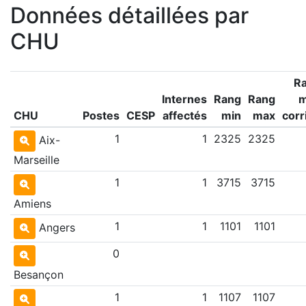
Données détaillées par
CHU
R
Internes
Rang
Rang
CHU
Postes
CESP
affectés
min
max
corr
1
1
2325
2325
Aix-
Marseille
1
1
3715
3715
Amiens
1
1
1101
1101
Angers
0
Besançon
1
1
1107
1107