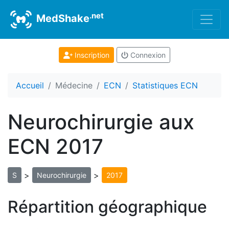
.net
MedShake
Inscription
Connexion
Accueil
Médecine
ECN
Statistiques ECN
Neurochirurgie aux
ECN 2017
>
>
S
Neurochirurgie
2017
Répartition géographique