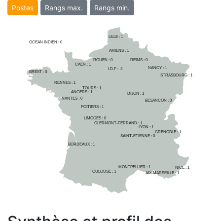
Postes
Rangs max.
Rangs min.
LILLE : 
1
OCEAN INDIEN :
0
AMIENS : 
1
ROUEN : 
0
REIMS : 
0
CAEN : 
1
NANCY : 
1
I.D.F :  
3
BREST : 
0
STRASBOURG : 
1
RENNES : 
1
TOURS : 
1
ANGERS : 
1
DIJON : 
1
NANTES : 
0
BESANCON : 
0
POITIERS : 
1
LIMOGES : 
0
CLERMONT-FERRAND : 
1
LYON : 
1
GRENOBLE : 
1
SAINT-ETIENNE : 
0
BORDEAUX : 
1
MONTPELLIER : 
1
NICE : 
1
TOULOUSE : 
1
AIX-MARSEILLE : 
1