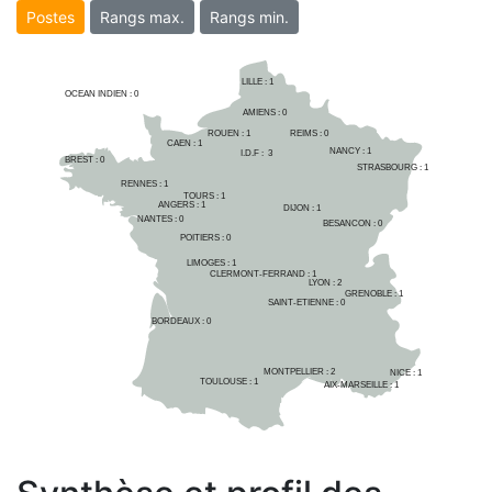
Postes
Rangs max.
Rangs min.
LILLE : 
1
OCEAN INDIEN :
0
AMIENS : 
0
ROUEN : 
1
REIMS : 
0
CAEN : 
1
NANCY : 
1
I.D.F :  
3
BREST : 
0
STRASBOURG : 
1
RENNES : 
1
TOURS : 
1
ANGERS : 
1
DIJON : 
1
NANTES : 
0
BESANCON : 
0
POITIERS : 
0
LIMOGES : 
1
CLERMONT-FERRAND : 
1
LYON : 
2
GRENOBLE : 
1
SAINT-ETIENNE : 
0
BORDEAUX : 
0
MONTPELLIER : 
2
NICE : 
1
TOULOUSE : 
1
AIX-MARSEILLE : 
1