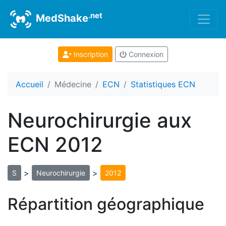
.net
MedShake
Inscription
Connexion
Accueil
Médecine
ECN
Statistiques ECN
Neurochirurgie aux
ECN 2012
>
>
S
Neurochirurgie
2012
Répartition géographique