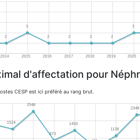
3
3
2
2
2
2
2
2014
2015
2016
2017
2018
2019
2020
imal d'affectation pour Néphr
ostes CESP est ici préféré au rang brut.
2546
2348
1524
1450
1138
873