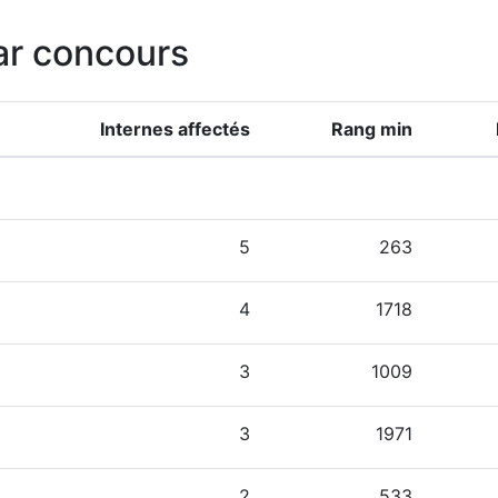
ar concours
Internes affectés
Rang min
5
263
4
1718
3
1009
3
1971
2
533