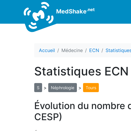
.net
MedShake
Accueil
Médecine
ECN
Statistiqu
Statistiques ECN
>
>
S
Néphrologie
Tours
Évolution du nombre d
CESP)