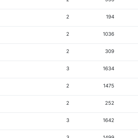
2
194
2
1036
2
309
3
1634
2
1475
2
252
3
1642
3
1499