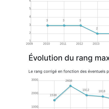
6
5
4
3
3
3
3
2
2
1
2009
2010
2011
2012
2013
Évolution du rang max
Le rang corrigé en fonction des éventuels p
3000
2608
1912
1818
2000
1538
1000