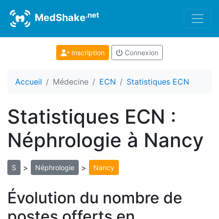
.net
MedShake
Inscription
Connexion
Accueil
Médecine
ECN
Statistiques ECN
Statistiques ECN :
Néphrologie à Nancy
>
>
S
Néphrologie
Nancy
Évolution du nombre de
postes offerts en