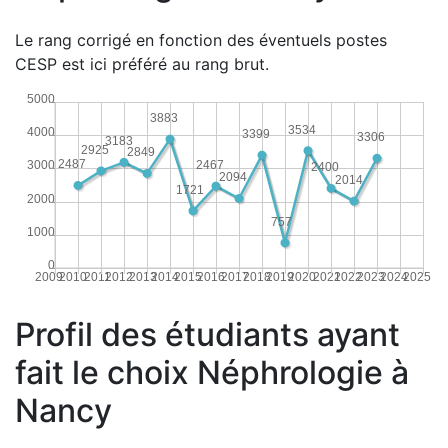
Le rang corrigé en fonction des éventuels postes
CESP est ici préféré au rang brut.
5000
3883
3534
4000
3399
3306
3183
2925
2849
2487
2467
3000
2400
2094
2014
1721
2000
757
1000
0
2009
2010
2011
2012
2013
2014
2015
2016
2017
2018
2019
2020
2021
2022
2023
2024
2025
Profil des étudiants ayant
fait le choix Néphrologie à
Nancy