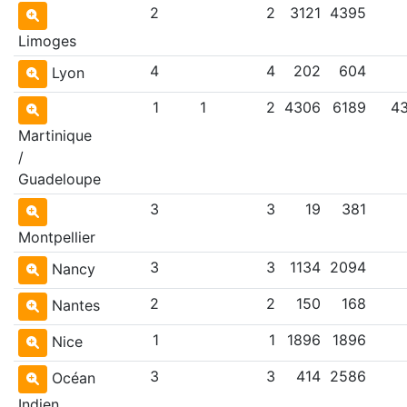
2
2
3121
4395
Limoges
4
4
202
604
Lyon
1
1
2
4306
6189
4
Martinique
/
Guadeloupe
3
3
19
381
Montpellier
3
3
1134
2094
Nancy
2
2
150
168
Nantes
1
1
1896
1896
Nice
3
3
414
2586
Océan
Indien