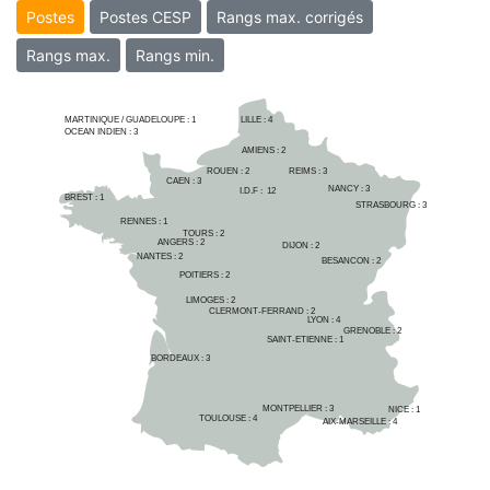
Postes
Postes CESP
Rangs max. corrigés
Rangs max.
Rangs min.
MARTINIQUE / GUADELOUPE :
1
LILLE : 
4
OCEAN INDIEN :
3
AMIENS : 
2
ROUEN : 
2
REIMS : 
3
CAEN : 
3
NANCY : 
3
I.D.F :  
12
BREST : 
1
STRASBOURG : 
3
RENNES : 
1
TOURS : 
2
ANGERS : 
2
DIJON : 
2
NANTES : 
2
BESANCON : 
2
POITIERS : 
2
LIMOGES : 
2
CLERMONT-FERRAND : 
2
LYON : 
4
GRENOBLE : 
2
SAINT-ETIENNE : 
1
BORDEAUX : 
3
MONTPELLIER : 
3
NICE : 
1
TOULOUSE : 
4
AIX-MARSEILLE : 
4