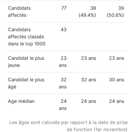
Candidats
77
38
39
affectés
(49.4%)
(50.6%)
Candidats
43
affectés classés
dans le top 1000
Candidat le plus
23
23 ans
23 ans
jeune
ans
Candidat le plus
32
32 ans
30 ans
âgé
ans
Age médian
24
24 ans
24 ans
ans
Les âges sont calculés par rapport à la date de prise
de fonction (1er novembre)