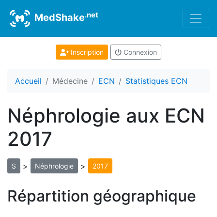
.net
MedShake
Inscription
Connexion
Accueil
Médecine
ECN
Statistiques ECN
Néphrologie aux ECN
2017
>
>
S
Néphrologie
2017
Répartition géographique