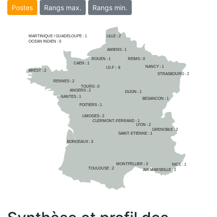
Postes
Rangs max.
Rangs min.
MARTINIQUE / GUADELOUPE :
1
LILLE : 
2
OCEAN INDIEN :
0
AMIENS : 
1
ROUEN : 
1
REIMS : 
0
CAEN : 
1
NANCY : 
1
I.D.F :  
8
BREST : 
2
STRASBOURG : 
2
RENNES : 
2
TOURS : 
0
ANGERS : 
2
DIJON : 
1
NANTES : 
1
BESANCON : 
1
POITIERS : 
1
LIMOGES : 
2
CLERMONT-FERRAND : 
1
LYON : 
2
GRENOBLE : 
2
SAINT-ETIENNE : 
1
BORDEAUX : 
3
MONTPELLIER : 
3
NICE : 
1
TOULOUSE : 
2
AIX-MARSEILLE : 
2