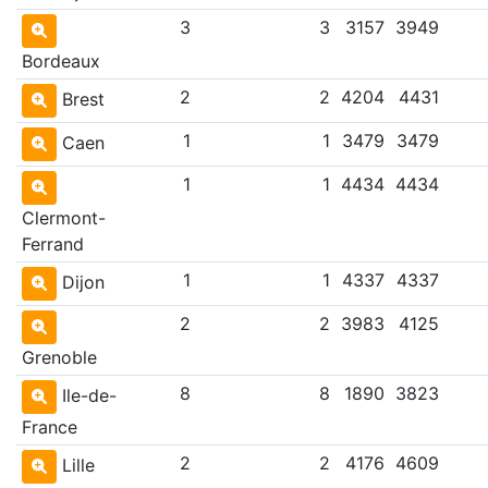
3
3
3157
3949
Bordeaux
2
2
4204
4431
Brest
1
1
3479
3479
Caen
1
1
4434
4434
Clermont-
Ferrand
1
1
4337
4337
Dijon
2
2
3983
4125
Grenoble
8
8
1890
3823
Ile-de-
France
2
2
4176
4609
Lille