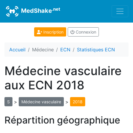
.net
MedShake
Inscription
Connexion
Accueil
Médecine
ECN
Statistiques ECN
Médecine vasculaire
aux ECN 2018
>
>
S
Médecine vasculaire
2018
Répartition géographique