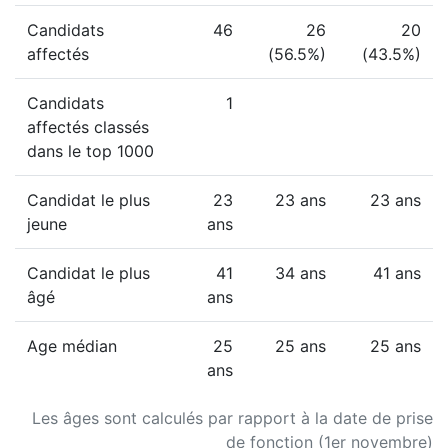
Candidats
46
26
20
affectés
(56.5%)
(43.5%)
Candidats
1
affectés classés
dans le top 1000
Candidat le plus
23
23 ans
23 ans
jeune
ans
Candidat le plus
41
34 ans
41 ans
âgé
ans
Age médian
25
25 ans
25 ans
ans
Les âges sont calculés par rapport à la date de prise
de fonction (1er novembre)