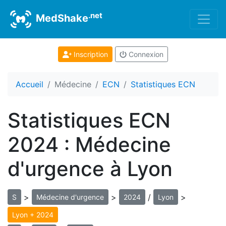
.net
MedShake
Inscription
Connexion
Accueil
Médecine
ECN
Statistiques ECN
Statistiques ECN
2024 : Médecine
d'urgence à Lyon
>
>
/
>
S
Médecine d'urgence
2024
Lyon
Lyon + 2024