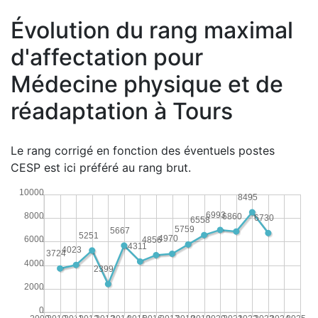
Évolution du rang maximal
d'affectation pour
Médecine physique et de
réadaptation à Tours
Le rang corrigé en fonction des éventuels postes
CESP est ici préféré au rang brut.
10000
8495
6993
8000
6860
6730
6558
5759
5667
5251
4970
6000
4856
4311
4023
3724
4000
2399
2000
0