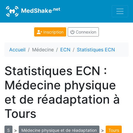
.net
MedShake
Inscription
Connexion
Accueil
Médecine
ECN
Statistiques ECN
Statistiques ECN :
Médecine physique
et de réadaptation à
Tours
>
>
S
Médecine physique et de réadaptation
Tours