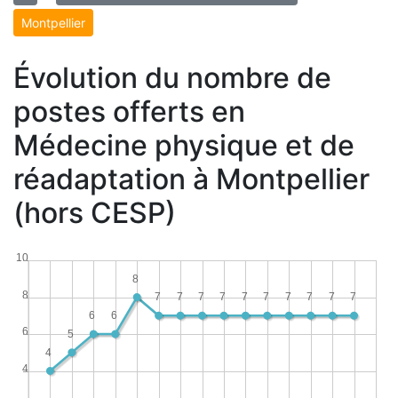
Montpellier
Évolution du nombre de
postes offerts en
Médecine physique et de
réadaptation à Montpellier
(hors CESP)
10
8
8
7
7
7
7
7
7
7
7
7
7
6
6
6
5
4
4