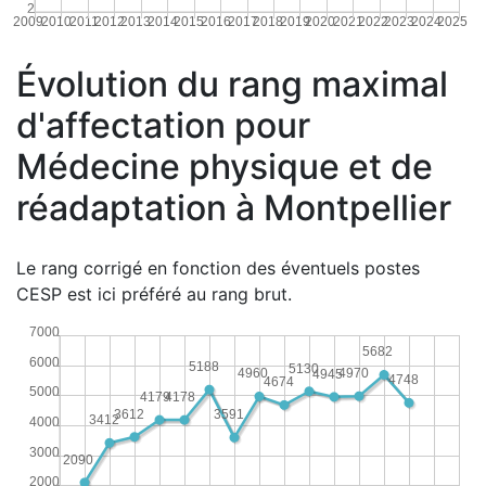
2
2009
2010
2011
2012
2013
2014
2015
2016
2017
2018
2019
2020
2021
2022
2023
2024
2025
Évolution du rang maximal
d'affectation pour
Médecine physique et de
réadaptation à Montpellier
Le rang corrigé en fonction des éventuels postes
CESP est ici préféré au rang brut.
7000
5682
6000
5188
5130
4970
4960
4945
4748
4674
5000
4179
4178
3612
3591
3412
4000
3000
2090
2000