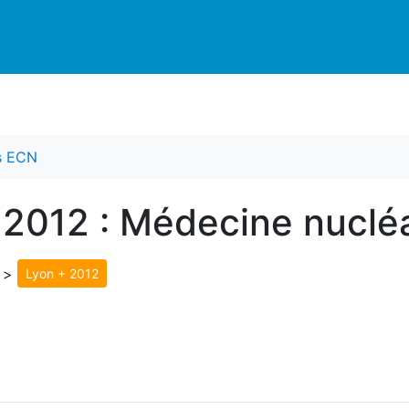
es ECN
 2012 : Médecine nucléa
>
Lyon + 2012