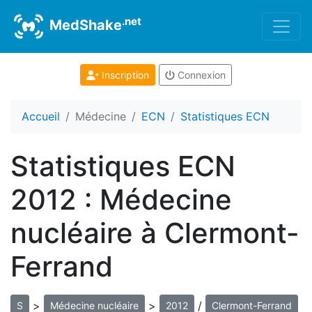
.net
MedShake
Inscription
Connexion
Accueil
Médecine
ECN
Statistiques ECN
Statistiques ECN
2012 : Médecine
nucléaire à Clermont-
Ferrand
>
>
/
S
Médecine nucléaire
2012
Clermont-Ferrand