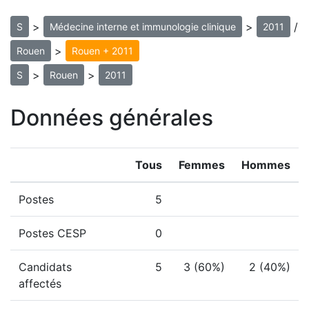
>
>
/
S
Médecine interne et immunologie clinique
2011
>
Rouen
Rouen + 2011
>
>
S
Rouen
2011
Données générales
Tous
Femmes
Hommes
Postes
5
Postes CESP
0
Candidats
5
3 (60%)
2 (40%)
affectés