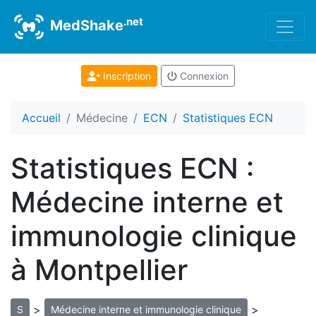
.net
MedShake
Inscription
Connexion
Accueil
Médecine
ECN
Statistiques ECN
Statistiques ECN :
Médecine interne et
immunologie clinique
à Montpellier
>
>
S
Médecine interne et immunologie clinique