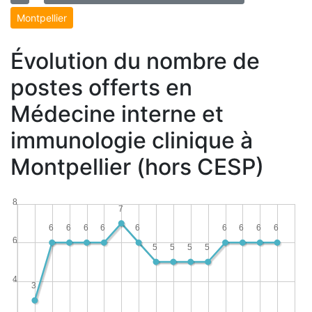
Montpellier
Évolution du nombre de
postes offerts en
Médecine interne et
immunologie clinique à
Montpellier (hors CESP)
8
7
6
6
6
6
6
6
6
6
6
6
5
5
5
5
4
3