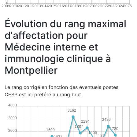
2
2009
2010
2011
2012
2013
2014
2015
2016
2017
2018
2019
2020
2021
2022
2023
2024
2025
Évolution du rang maximal
d'affectation pour
Médecine interne et
immunologie clinique à
Montpellier
Le rang corrigé en fonction des éventuels postes
CESP est ici préféré au rang brut.
4000
3162
3000
2426
2294
1887
1720
1609
2000
1406
1133
1071