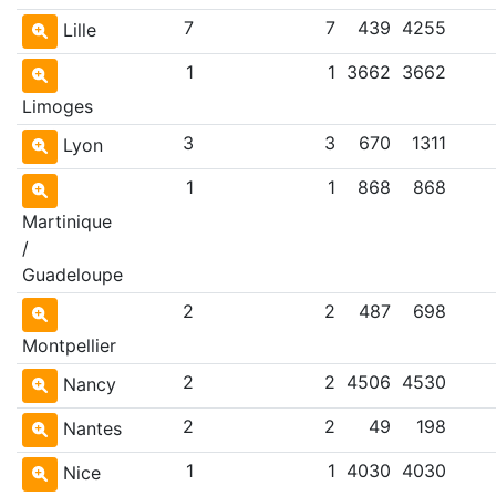
7
7
439
4255
Lille
1
1
3662
3662
Limoges
3
3
670
1311
Lyon
1
1
868
868
Martinique
/
Guadeloupe
2
2
487
698
Montpellier
2
2
4506
4530
Nancy
2
2
49
198
Nantes
1
1
4030
4030
Nice