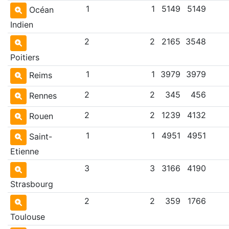
1
1
5149
5149
Océan
Indien
2
2
2165
3548
Poitiers
1
1
3979
3979
Reims
2
2
345
456
Rennes
2
2
1239
4132
Rouen
1
1
4951
4951
Saint-
Etienne
3
3
3166
4190
Strasbourg
2
2
359
1766
Toulouse