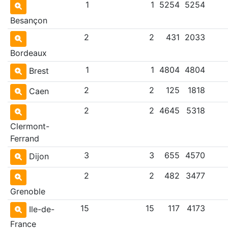
1
1
5254
5254
Besançon
2
2
431
2033
Bordeaux
1
1
4804
4804
Brest
2
2
125
1818
Caen
2
2
4645
5318
Clermont-
Ferrand
3
3
655
4570
Dijon
2
2
482
3477
Grenoble
15
15
117
4173
Ile-de-
France