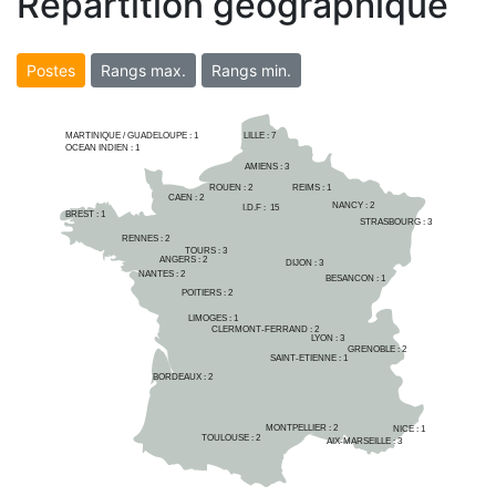
Répartition géographique
Postes
Rangs max.
Rangs min.
MARTINIQUE / GUADELOUPE :
1
LILLE : 
7
OCEAN INDIEN :
1
AMIENS : 
3
ROUEN : 
2
REIMS : 
1
CAEN : 
2
NANCY : 
2
I.D.F :  
15
BREST : 
1
STRASBOURG : 
3
RENNES : 
2
TOURS : 
3
ANGERS : 
2
DIJON : 
3
NANTES : 
2
BESANCON : 
1
POITIERS : 
2
LIMOGES : 
1
CLERMONT-FERRAND : 
2
LYON : 
3
GRENOBLE : 
2
SAINT-ETIENNE : 
1
BORDEAUX : 
2
MONTPELLIER : 
2
NICE : 
1
TOULOUSE : 
2
AIX-MARSEILLE : 
3