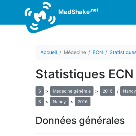
.net
MedShake
Accueil
Médecine
ECN
Statistiqu
Statistiques ECN
>
>
/
S
Médecine générale
2016
Nancy
>
>
S
Nancy
2016
Données générales