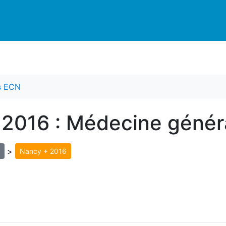
es ECN
 2016 : Médecine génér
>
Nancy + 2016