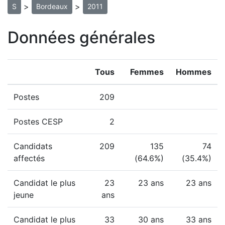
>
>
S
Bordeaux
2011
Données générales
Tous
Femmes
Hommes
Postes
209
Postes CESP
2
Candidats
209
135
74
affectés
(64.6%)
(35.4%)
Candidat le plus
23
23 ans
23 ans
jeune
ans
Candidat le plus
33
30 ans
33 ans