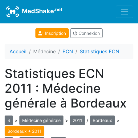
.net
MedShake
Inscription
Connexion
Accueil
Médecine
ECN
Statistiques ECN
Statistiques ECN
2011 : Médecine
générale à Bordeaux
>
>
/
>
S
Médecine générale
2011
Bordeaux
Bordeaux + 2011