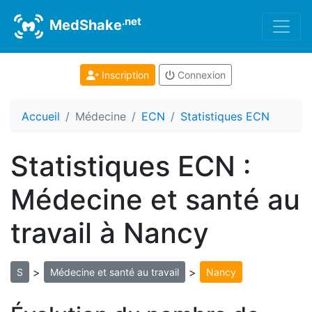
.net
MedShake
Inscription
Connexion
Accueil
Médecine
ECN
Statistiques ECN
Statistiques ECN :
Médecine et santé au
travail à Nancy
>
>
S
Médecine et santé au travail
Nancy