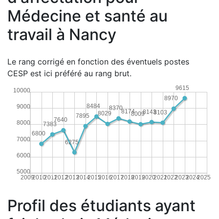
Médecine et santé au
travail à Nancy
Le rang corrigé en fonction des éventuels postes
CESP est ici préféré au rang brut.
9615
10000
8970
8484
9000
8370
8174
8143
8103
8029
8009
7895
7640
8000
7383
6800
7000
6275
6000
5000
2009
2010
2011
2012
2013
2014
2015
2016
2017
2018
2019
2020
2021
2022
2023
2024
2025
Profil des étudiants ayant