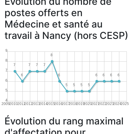
Évolution du nombre de
postes offerts en
Médecine et santé au
travail à Nancy (hors CESP)
9
8
8
7
7
7
7
7
6
6
6
6
6
6
6
5
5
5
5
5
4
2009
2010
2011
2012
2013
2014
2015
2016
2017
2018
2019
2020
2021
2022
2023
2024
2025
Évolution du rang maximal
d'affectation pour