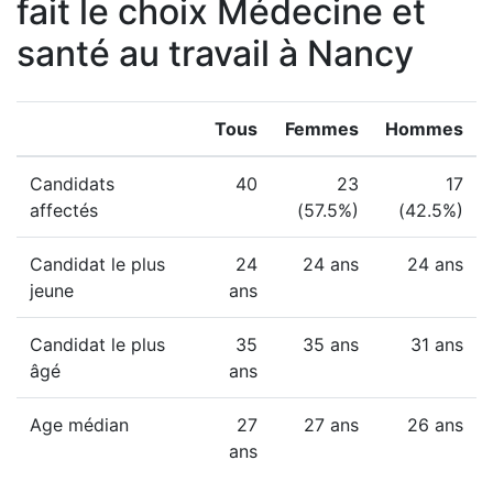
fait le choix Médecine et
santé au travail à Nancy
Tous
Femmes
Hommes
Candidats
40
23
17
affectés
(57.5%)
(42.5%)
Candidat le plus
24
24 ans
24 ans
jeune
ans
Candidat le plus
35
35 ans
31 ans
âgé
ans
Age médian
27
27 ans
26 ans
ans