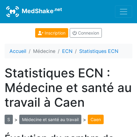
.net
MedShake
Inscription
Connexion
Accueil
Médecine
ECN
Statistiques ECN
Statistiques ECN :
Médecine et santé au
travail à Caen
>
>
S
Médecine et santé au travail
Caen