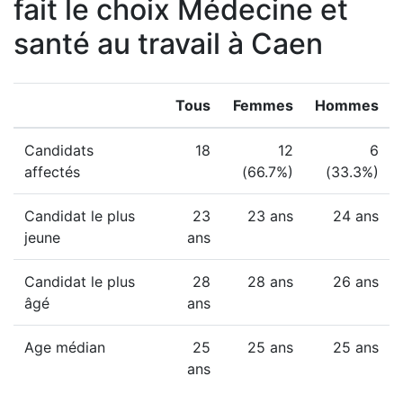
fait le choix Médecine et
santé au travail à Caen
Tous
Femmes
Hommes
Candidats
18
12
6
affectés
(66.7%)
(33.3%)
Candidat le plus
23
23 ans
24 ans
jeune
ans
Candidat le plus
28
28 ans
26 ans
âgé
ans
Age médian
25
25 ans
25 ans
ans