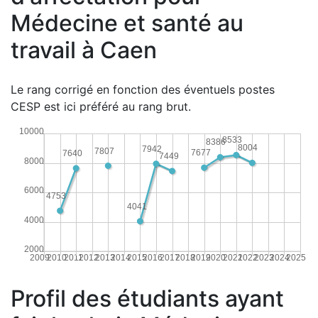
Médecine et santé au
travail à Caen
Le rang corrigé en fonction des éventuels postes
CESP est ici préféré au rang brut.
10000
8533
8386
8004
7942
7807
7677
7640
7449
8000
6000
4753
4041
4000
2000
2009
2010
2011
2012
2013
2014
2015
2016
2017
2018
2019
2020
2021
2022
2023
2024
2025
Profil des étudiants ayant