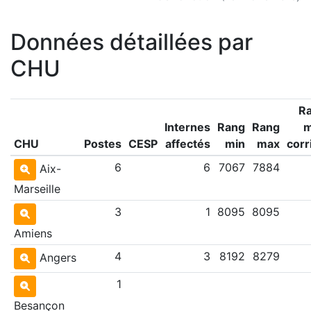
Données détaillées par
CHU
R
Internes
Rang
Rang
CHU
Postes
CESP
affectés
min
max
corr
6
6
7067
7884
Aix-
Marseille
3
1
8095
8095
Amiens
4
3
8192
8279
Angers
1
Besançon