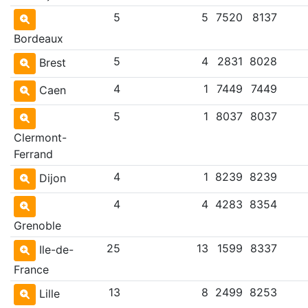
5
5
7520
8137
Bordeaux
5
4
2831
8028
Brest
4
1
7449
7449
Caen
5
1
8037
8037
Clermont-
Ferrand
4
1
8239
8239
Dijon
4
4
4283
8354
Grenoble
25
13
1599
8337
Ile-de-
France
13
8
2499
8253
Lille