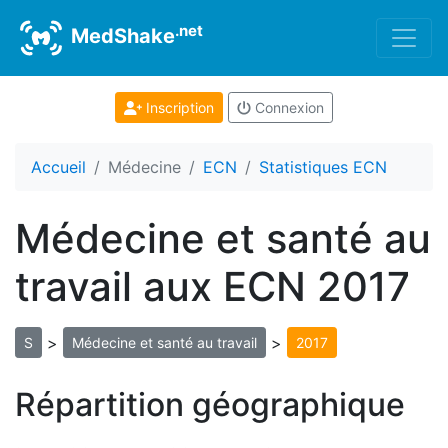
.net
MedShake
Inscription
Connexion
Accueil
Médecine
ECN
Statistiques ECN
Médecine et santé au
travail aux ECN 2017
>
>
S
Médecine et santé au travail
2017
Répartition géographique