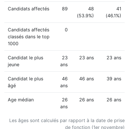
Candidats affectés
89
48
41
(53.9%)
(46.1%)
Candidats affectés
0
classés dans le top
1000
Candidat le plus
23
23 ans
23 ans
jeune
ans
Candidat le plus
46
46 ans
39 ans
âgé
ans
Age médian
26
26 ans
26 ans
ans
Les âges sont calculés par rapport à la date de prise
de fonction (1er novembre)