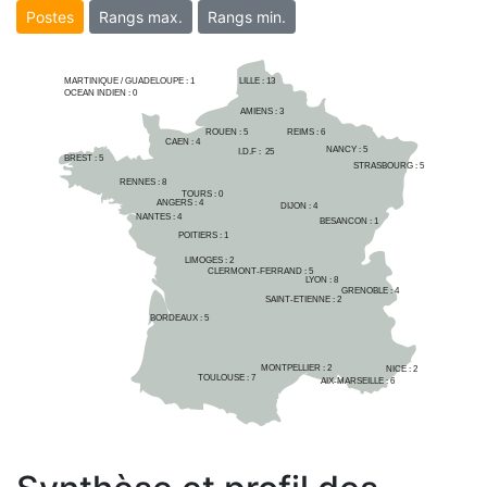
Postes
Rangs max.
Rangs min.
MARTINIQUE / GUADELOUPE :
1
LILLE : 
13
OCEAN INDIEN :
0
AMIENS : 
3
ROUEN : 
5
REIMS : 
6
CAEN : 
4
NANCY : 
5
I.D.F :  
25
BREST : 
5
STRASBOURG : 
5
RENNES : 
8
TOURS : 
0
ANGERS : 
4
DIJON : 
4
NANTES : 
4
BESANCON : 
1
POITIERS : 
1
LIMOGES : 
2
CLERMONT-FERRAND : 
5
LYON : 
8
GRENOBLE : 
4
SAINT-ETIENNE : 
2
BORDEAUX : 
5
MONTPELLIER : 
2
NICE : 
2
TOULOUSE : 
7
AIX-MARSEILLE : 
6