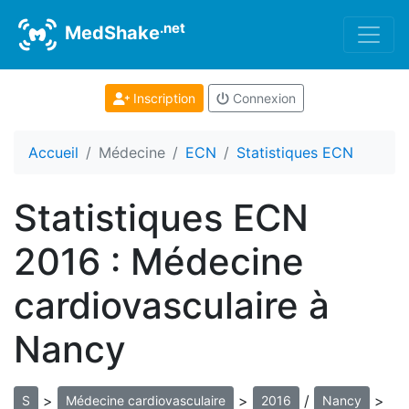
.net
MedShake
Inscription
Connexion
Accueil
Médecine
ECN
Statistiques ECN
Statistiques ECN
2016 : Médecine
cardiovasculaire à
Nancy
>
>
/
>
S
Médecine cardiovasculaire
2016
Nancy