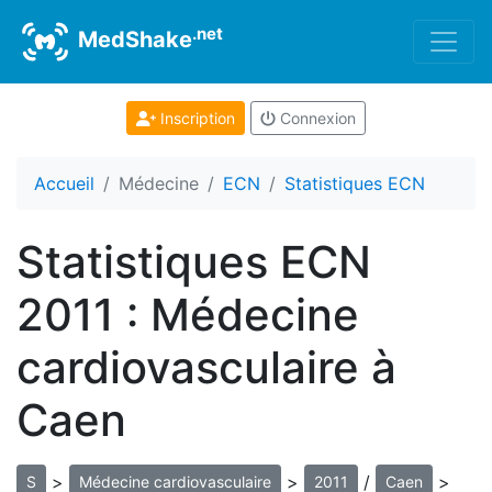
.net
MedShake
Inscription
Connexion
Accueil
Médecine
ECN
Statistiques ECN
Statistiques ECN
2011 : Médecine
cardiovasculaire à
Caen
>
>
/
>
S
Médecine cardiovasculaire
2011
Caen