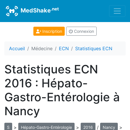
.net
MedShake
Inscription
Connexion
Accueil
Médecine
ECN
Statistiques ECN
Statistiques ECN
2016 : Hépato-
Gastro-Entérologie à
Nancy
>
>
/
>
S
Hépato-Gastro-Entérologie
2016
Nancy