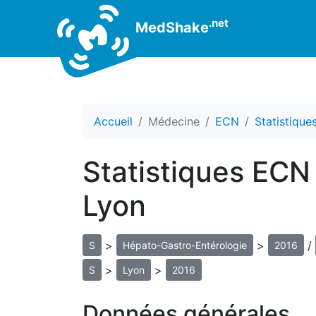
.net
MedShake
Accueil
Médecine
ECN
Statistiqu
Statistiques ECN
Lyon
>
>
/
S
Hépato-Gastro-Entérologie
2016
>
>
S
Lyon
2016
Données générales