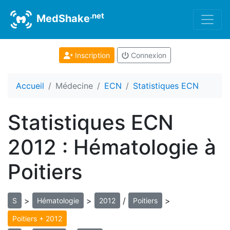
.net
MedShake
Inscription
Connexion
Accueil
Médecine
ECN
Statistiques ECN
Statistiques ECN
2012 : Hématologie à
Poitiers
>
>
/
>
S
Hématologie
2012
Poitiers
Poitiers + 2012