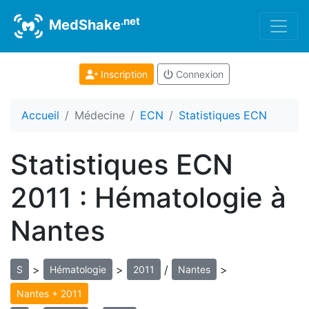
.net
MedShake
Inscription
Connexion
Accueil
Médecine
ECN
Statistiques ECN
Statistiques ECN
2011 : Hématologie à
Nantes
>
>
/
>
S
Hématologie
2011
Nantes
Nantes + 2011