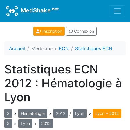
.net
MedShake
Inscription
Connexion
Accueil
Médecine
ECN
Statistiques ECN
Statistiques ECN
2012 : Hématologie à
Lyon
>
>
/
>
S
Hématologie
2012
Lyon
Lyon + 2012
>
>
S
Lyon
2012