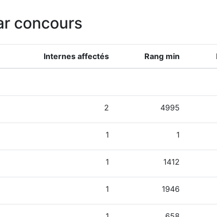
ar concours
Internes affectés
Rang min
2
4995
1
1
1
1412
1
1946
1
658