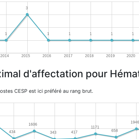
3
1
1
1
1
1
1
2014
2015
2016
2017
2018
2019
2020
ximal d'affectation pour Héma
ostes CESP est ici préféré au rang brut.
194
1606
1171
658
434
417
343