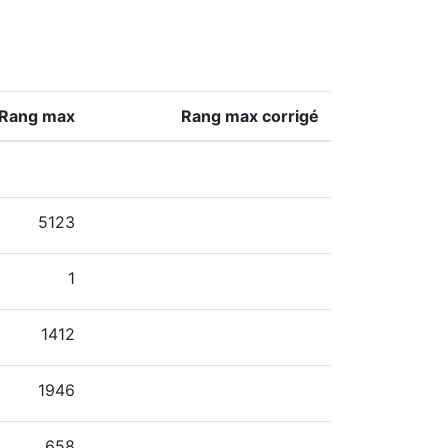
Rang max
Rang max corrigé
5123
1
1412
1946
658