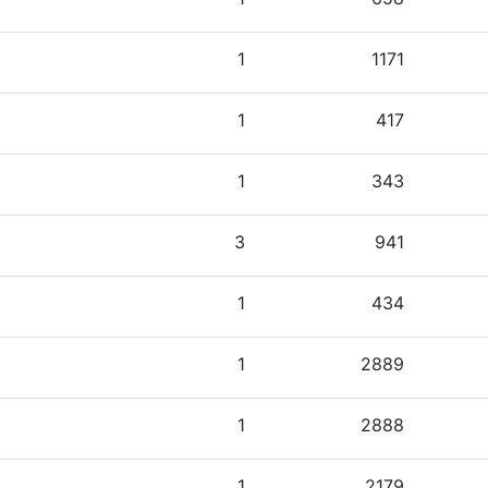
1
1171
1
417
1
343
3
941
1
434
1
2889
1
2888
1
2179