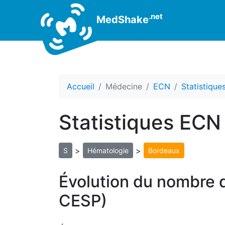
.net
MedShake
Accueil
Médecine
ECN
Statistiqu
Statistiques ECN
>
>
S
Hématologie
Bordeaux
Évolution du nombre 
CESP)