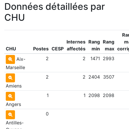
Données détaillées par
CHU
Ra
Internes
Rang
Rang
m
CHU
Postes
CESP
affectés
min
max
corri
2
2
1471
2993
Aix-
Marseille
2
2
2404
3507
Amiens
1
1
2098
2098
Angers
0
Antilles-