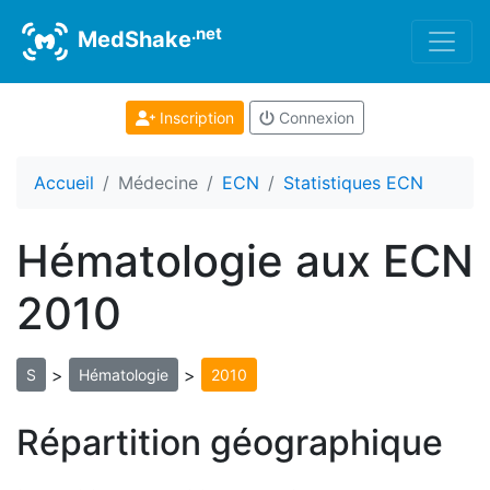
.net
MedShake
Inscription
Connexion
Accueil
Médecine
ECN
Statistiques ECN
Hématologie aux ECN
2010
>
>
S
Hématologie
2010
Répartition géographique