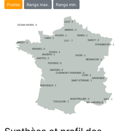
Postes
Rangs max.
Rangs min.
LILLE : 
3
OCEAN INDIEN :
0
AMIENS : 
2
ROUEN : 
1
REIMS : 
1
CAEN : 
1
NANCY : 
2
I.D.F :  
7
BREST : 
1
STRASBOURG : 
1
RENNES : 
3
TOURS : 
1
ANGERS : 
1
DIJON : 
1
NANTES : 
2
BESANCON : 
1
POITIERS : 
0
LIMOGES : 
0
CLERMONT-FERRAND : 
0
LYON : 
2
GRENOBLE : 
1
SAINT-ETIENNE : 
1
BORDEAUX : 
1
MONTPELLIER : 
2
NICE : 
1
TOULOUSE : 
1
AIX-MARSEILLE : 
2