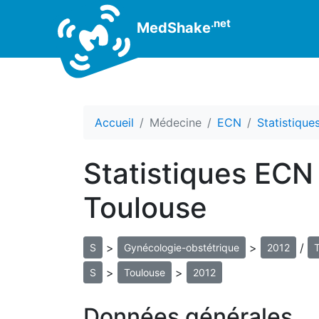
.net
MedShake
Accueil
Médecine
ECN
Statistiqu
Statistiques ECN
Toulouse
>
>
/
S
Gynécologie-obstétrique
2012
>
>
S
Toulouse
2012
Données générales