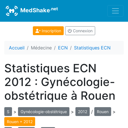
.net
MedShake
Inscription
Connexion
Accueil
Médecine
ECN
Statistiques ECN
Statistiques ECN
2012 : Gynécologie-
obstétrique à Rouen
>
>
/
>
S
Gynécologie-obstétrique
2012
Rouen
Rouen + 2012