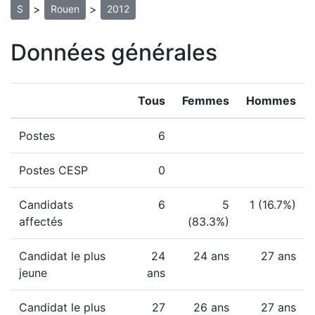
>
>
S
Rouen
2012
Données générales
Tous
Femmes
Hommes
Postes
6
Postes CESP
0
Candidats
6
5
1 (16.7%)
affectés
(83.3%)
Candidat le plus
24
24 ans
27 ans
jeune
ans
Candidat le plus
27
26 ans
27 ans